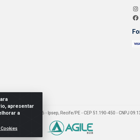
Fo
para
io, apresentar
elhorar a
 Jean Emile Favre, 746 - Ipsep, Recife/PE - CEP 51.190-450 - CNPJ 09
 Cookies