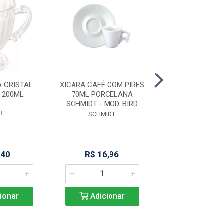
 CRISTAL
XICARA CAFÉ COM PIRES
JG 2 XICARAS
 200ML
70ML PORCELANA
C/PIRE
SCHMIDT - MOD. BIRD
R
PLASVAL
SCHMIDT
,40
R$ 16,96
R$ 24,4
ionar
Adicionar
Adicio