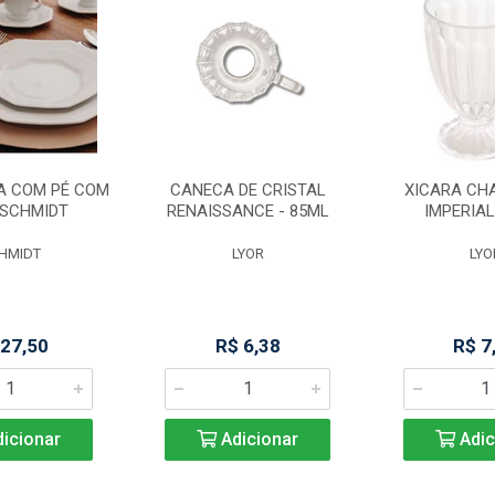
A COM PÉ COM
CANECA DE CRISTAL
XICARA CHA
 SCHMIDT
RENAISSANCE - 85ML
IMPERIAL
HMIDT
LYOR
LYO
 27,50
R$ 6,38
R$ 7
icionar
Adicionar
Adic