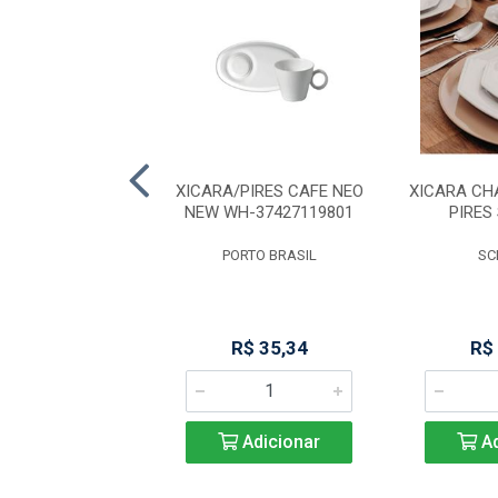
AMERICANO 5910
XICARA/PIRES CAFE NEO
XICARA CH
NEW WH-37427119801
PIRES
NADIR
PORTO BRASIL
SC
R$ 10,73
R$ 35,34
R$
Adicionar
Adicionar
Ad