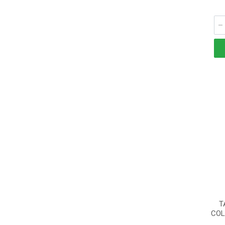
T
COL