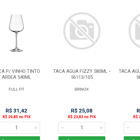
CA P/ VINHO TINTO
TACA AGUA FIZZY 580ML -
TACA AGU
ARDEA 540ML
56113/105
5
FULL FIT
BRINOX
R$ 31,42
R$ 25,08
R
R$ 29,85 no PIX
R$ 23,83 no PIX
R$ 