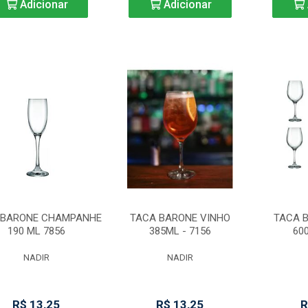
Adicionar
Adicionar
 BARONE CHAMPANHE
TACA BARONE VINHO
TACA 
190 ML 7856
385ML - 7156
60
NADIR
NADIR
R$ 13,25
R$ 13,25
R