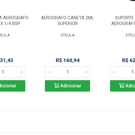
A AEROGRAFO
AEROGRAFO CANETA 2ML
SUPORTE 
 X 1/4 BSP
SUPERIOR
AEROGRAF
TEULA
STEULA
STEU
 31,43
R$ 160,94
R$ 6
icionar
Adicionar
Adic