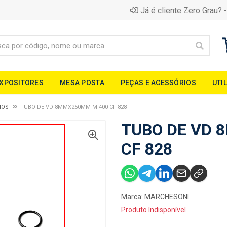
Já é cliente Zero Grau? -
EXPOSITORES
MESA POSTA
PEÇAS E ACESSÓRIOS
UTI
IOS
TUBO DE VD 8MMX250MM M 400 CF 828
TUBO DE VD 
CF 828
Marca:
MARCHESONI
Produto Indisponível