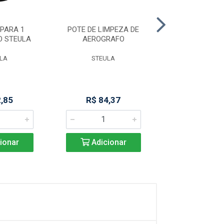
PARA 1
POTE DE LIMPEZA DE
ACOPLAME
O STEULA
AEROGRAFO
LIQUIDIFICADOR
LA
STEULA
METVIS
2,85
R$ 84,37
R$ 27,8
ionar
Adicionar
Adicio