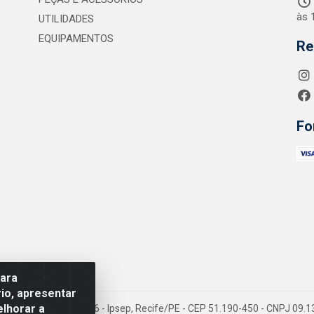
às 
UTILIDADES
EQUIPAMENTOS
Re
Fo
para
io, apresentar
elhorar a
 Jean Emile Favre, 746 - Ipsep, Recife/PE - CEP 51.190-450 - CNPJ 09