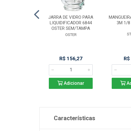
. FITA 2,82 CARB
JARRA DE VIDRO PARA
MANGUEIR
KUTTER PREM
LIQUIDIFICADOR 6844
3M 1/8
OSTER SEM/TAMPA
STARRET
S
OSTER
R$ 96,49
R$ 156,27
R$
Adicionar
Adicionar
Ad
Características