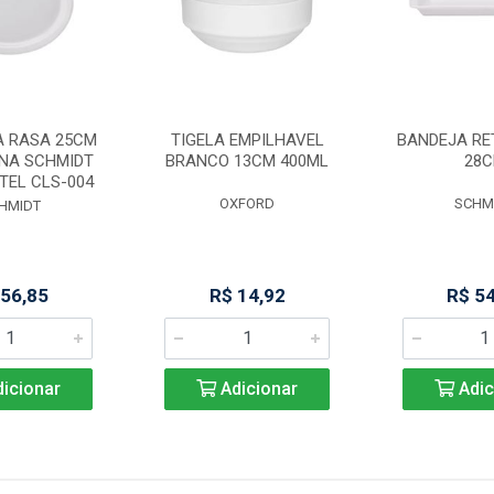
A RASA 25CM
TIGELA EMPILHAVEL
BANDEJA R
NA SCHMIDT
BRANCO 13CM 400ML
28
TEL CLS-004
OXFORD
SCHM
HMIDT
 56,85
R$ 14,92
R$ 5
icionar
Adicionar
Adic