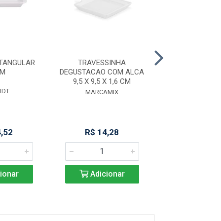
ETANGULAR
TRAVESSINHA
BANDEJA 2
CM
DEGUSTACAO COM ALCA
PORCELANA S
9,5 X 9,5 X 1,6 CM
IDT
SCHMID
MARCAMIX
4,52
R$ 14,28
R$ 43,6
ionar
Adicionar
Adicio