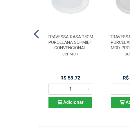
O RASO 28CM
TRAVESSA RASA 28CM
TRAVESS
MA PORCELANA
PORCELANA SCHMIDT
PORCELA
SCHMIDT
CONVENCIONAL
MOD. PRO
SCHMIDT
SCHMIDT
SC
R$ 16,99
R$ 53,72
R$
Adicionar
Adicionar
Ad