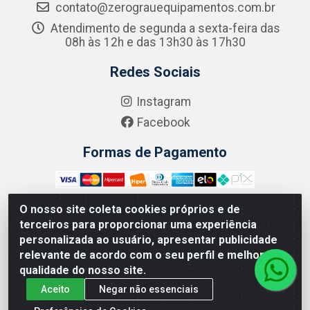
contato@zerograuequipamentos.com.br
Atendimento de segunda a sexta-feira das
08h às 12h e das 13h30 às 17h30
Redes Sociais
Instagram
Facebook
Formas de Pagamento
O nosso site coleta cookies próprios e de
terceiros para proporcionar uma experiência
Zero Grau - Rua Jean Emile Favre, 746 - Ipsep,
personalizada ao usuário, apresentar publicidade
Recife/PE - CEP 51.190-450 - CNPJ 09.132.989/0001-61
relevante de acordo com o seu perfil e melhorar a
qualidade do nosso site.
Aceito
Negar não essenciais