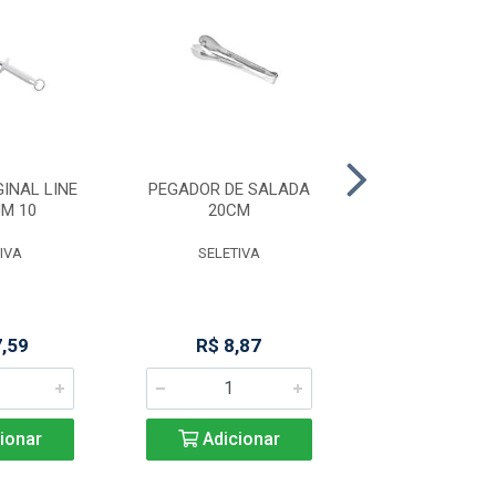
INAL LINE
PEGADOR DE SALADA
PEGADOR M
M 10
20CM
PREMIUM 29
IVA
SELETIVA
SELETIV
7,59
R$ 8,87
R$ 14,6
ionar
Adicionar
Adicio