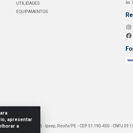
às 
UTILIDADES
EQUIPAMENTOS
Re
Fo
para
io, apresentar
elhorar a
 Jean Emile Favre, 746 - Ipsep, Recife/PE - CEP 51.190-450 - CNPJ 09