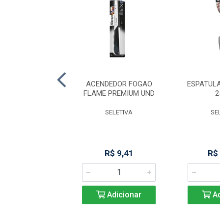
 MACICA 5X40CM
ACENDEDOR FOGAO
ESPATUL
(103)
FLAME PREMIUM UND
2
KITPLAS
SELETIVA
SE
R$ 19,78
R$ 9,41
R$
Adicionar
Adicionar
Ad