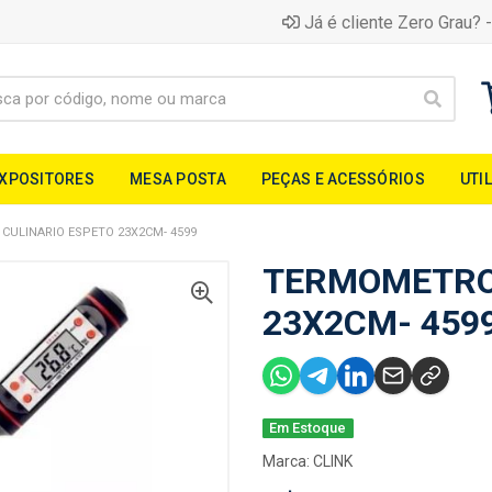
Já é cliente Zero Grau? -
EXPOSITORES
MESA POSTA
PEÇAS E ACESSÓRIOS
UTI
ULINARIO ESPETO 23X2CM- 4599
TERMOMETRO 
23X2CM- 459
Em Estoque
Marca:
CLINK