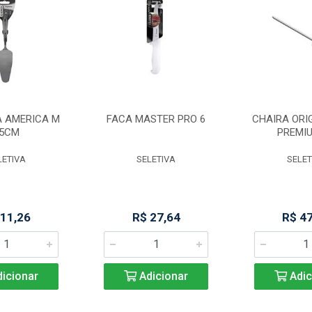
A AMERICA M
FACA MASTER PRO 6
CHAIRA ORIG
5CM
PREMIU
LETIVA
SELETIVA
SELET
 11,26
R$ 27,64
R$ 4
icionar
Adicionar
Adic