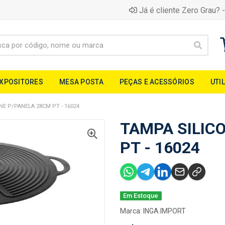
Já é cliente Zero Grau? -
EXPOSITORES
MESA POSTA
PEÇAS E ACESSÓRIOS
UTI
NE P/PANELA 28CM PT - 16024
TAMPA SILIC
PT - 16024
Em Estoque
Marca:
INGA IMPORT