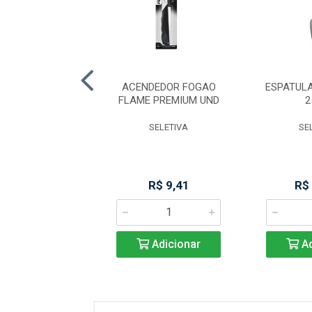
 MACICA 5X40CM
ACENDEDOR FOGAO
ESPATUL
(103)
FLAME PREMIUM UND
2
KITPLAS
SELETIVA
SE
R$ 19,78
R$ 9,41
R$
Adicionar
Adicionar
Ad