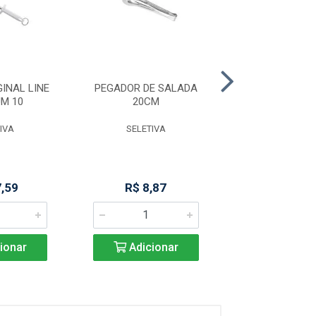
INAL LINE
PEGADOR DE SALADA
PEGADOR M
M 10
20CM
PREMIUM 29
IVA
SELETIVA
SELETIV
7,59
R$ 8,87
R$ 14,6
ionar
Adicionar
Adicio