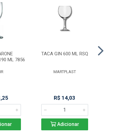
ARONE
TACA GIN 600 ML RSQ
TACA DE VIDR
90 ML 7856
CLASSICO 200
IR
MARTPLAST
MULTI MI
3,25
R$ 14,03
R$ 17,9
ionar
Adicionar
Adicio