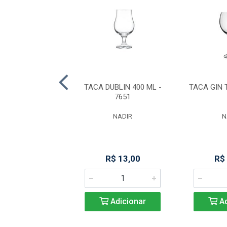
 P/BORDEAUX
TACA DUBLIN 400 ML -
TACA GIN 
 CRISTAL 650ML
7651
FULL FIT
NADIR
N
R$ 29,69
R$ 13,00
R$
Adicionar
Adicionar
Ad