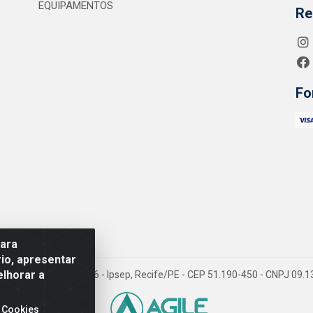
EQUIPAMENTOS
Re
Fo
para
io, apresentar
elhorar a
 Jean Emile Favre, 746 - Ipsep, Recife/PE - CEP 51.190-450 - CNPJ 09
 Cookies