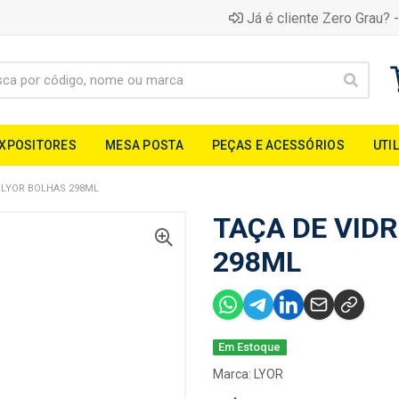
Já é cliente Zero Grau? -
EXPOSITORES
MESA POSTA
PEÇAS E ACESSÓRIOS
UTI
 LYOR BOLHAS 298ML
TAÇA DE VID
298ML
Em Estoque
Marca:
LYOR