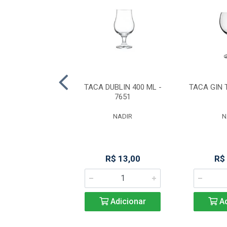
P/ SOBREMESA
TACA DUBLIN 400 ML -
TACA GIN 
CRISTAL 330ML
7651
FULL FIT
NADIR
N
R$ 27,41
R$ 13,00
R$
Adicionar
Adicionar
Ad