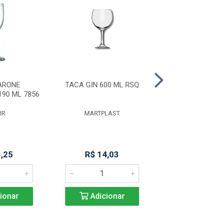
ARONE
TACA GIN 600 ML RSQ
TACA DE VIDR
90 ML 7856
CLASSICO 200
IR
MARTPLAST
MULTI MI
3,25
R$ 14,03
R$ 17,9
ionar
Adicionar
Adicio