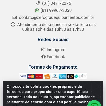
(81) 3471-2275
(81) 99963-3030
contato@zerograuequipamentos.com.br
Atendimento de segunda a sexta-feira das
08h às 12h e das 13h30 às 17h30
Redes Sociais
Instagram
Facebook
Formas de Pagamento
O nosso site coleta cookies próprios e de
terceiros para proporcionar uma experiência
Zero Grau - Rua Jean Emile Favre, 746 - Ipsep,
personalizada ao usuário, apresentar publicidade
Recife/PE - CEP 51.190-450 - CNPJ 09.132.989/0001-61
relevante de acordo com o seu perfil e melhorar a