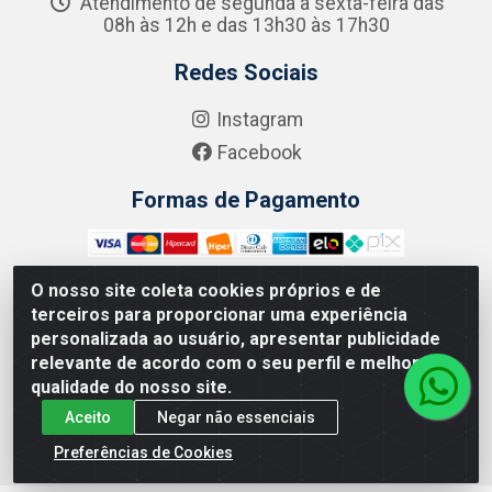
Atendimento de segunda a sexta-feira das
08h às 12h e das 13h30 às 17h30
Redes Sociais
Instagram
Facebook
Formas de Pagamento
O nosso site coleta cookies próprios e de
terceiros para proporcionar uma experiência
Zero Grau - Rua Jean Emile Favre, 746 - Ipsep,
personalizada ao usuário, apresentar publicidade
Recife/PE - CEP 51.190-450 - CNPJ 09.132.989/0001-61
relevante de acordo com o seu perfil e melhorar a
qualidade do nosso site.
Aceito
Negar não essenciais
Preferências de Cookies