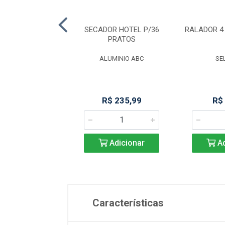
E MASSA DUPLO
SECADOR HOTEL P/36
RALADOR 4
18CM
PRATOS
NGA IMPORT
ALUMINIO ABC
SE
R$ 13,42
R$ 235,99
R$
Adicionar
Adicionar
Ad
Características