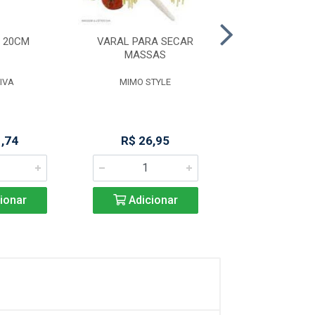
 20CM
VARAL PARA SECAR
GARRAFA TERMIC
MASSAS
BRANC
IVA
MIMO STYLE
MOR
1,74
R$ 26,95
R$ 31,4
ionar
Adicionar
Adicio