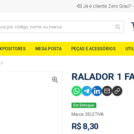
Já é cliente Zero Grau? -
EXPOSITORES
MESA POSTA
PEÇAS E ACESSÓRIOS
UTI
,5
RALADOR 1 FA
Em Estoque
Marca:
SELETIVA
R$ 8,30