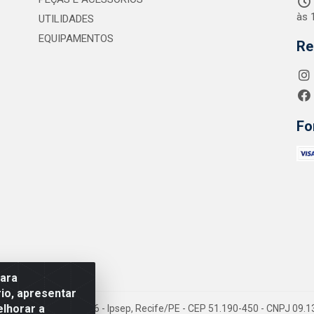
às 
UTILIDADES
EQUIPAMENTOS
Re
Fo
para
io, apresentar
elhorar a
 Jean Emile Favre, 746 - Ipsep, Recife/PE - CEP 51.190-450 - CNPJ 09