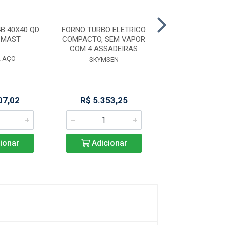
B 40X40 QD
FORNO TURBO ELETRICO
FORNO TURBO E
 MAST
COMPACTO, SEM VAPOR
FAST OVEN PRP-
COM 4 ASSADEIRAS
PRETO - PROGA
L AÇO
SKYMSEN
PROGÁS
07,02
R$ 5.353,25
R$ 2.643
ionar
Adicionar
Adicio