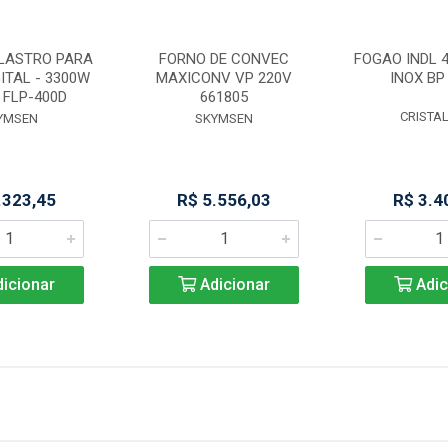
 LASTRO PARA
FORNO DE CONVEC
FOGAO INDL 4
GITAL - 3300W
MAXICONV VP 220V
INOX BP
- FLP-400D
661805
CRISTA
YMSEN
SKYMSEN
.323,45
R$ 5.556,03
R$ 3.4
icionar
Adicionar
Adic