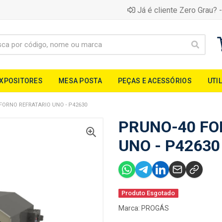
Já é cliente Zero Grau? -
EXPOSITORES
MESA POSTA
PEÇAS E ACESSÓRIOS
UTI
FORNO REFRATARIO UNO - P42630
PRUNO-40 FO
UNO - P42630
Produto Esgotado
Marca:
PROGÁS