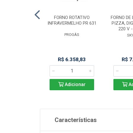
900 G2 FORNO
FORNO ROTATIVO
FORNO DE
RIO GAS- P45127
INFRAVERMELHO PR 631
PIZZA, DI
220 V 
PROGÁS
PROGÁS
SK
 3.617,59
R$ 6.358,83
R$ 7
Adicionar
Adicionar
Ad
Características