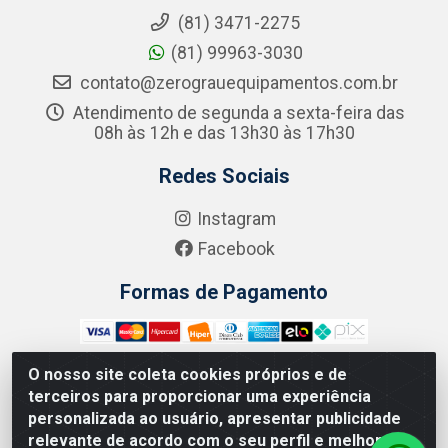
(81) 3471-2275
(81) 99963-3030
contato@zerograuequipamentos.com.br
Atendimento de segunda a sexta-feira das
08h às 12h e das 13h30 às 17h30
Redes Sociais
Instagram
Facebook
Formas de Pagamento
O nosso site coleta cookies próprios e de
terceiros para proporcionar uma experiência
Zero Grau - Rua Jean Emile Favre, 746 - Ipsep,
personalizada ao usuário, apresentar publicidade
Recife/PE - CEP 51.190-450 - CNPJ 09.132.989/0001-61
relevante de acordo com o seu perfil e melhorar a