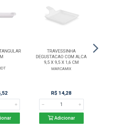
ETANGULAR
TRAVESSINHA
BANDEJA 2
CM
DEGUSTACAO COM ALCA
PORCELANA S
9,5 X 9,5 X 1,6 CM
IDT
SCHMID
MARCAMIX
4,52
R$ 14,28
R$ 43,6
ionar
Adicionar
Adicio