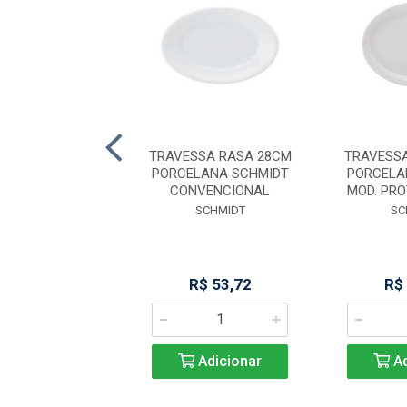
A PEIXE TEXTURE
TRAVESSA RASA 28CM
TRAVESS
BC 4,1CM
PORCELANA SCHMIDT
PORCELA
CONVENCIONAL
MOD. PRO
BRINOX
SCHMIDT
SC
$ 154,13
R$ 53,72
R$
Adicionar
Adicionar
Ad