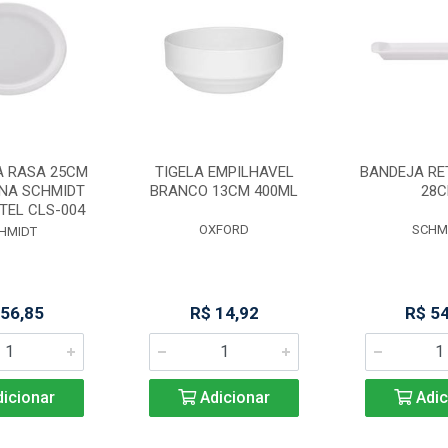
A RASA 25CM
TIGELA EMPILHAVEL
BANDEJA R
NA SCHMIDT
BRANCO 13CM 400ML
28
TEL CLS-004
OXFORD
SCHM
HMIDT
 56,85
R$ 14,92
R$ 5
icionar
Adicionar
Adic