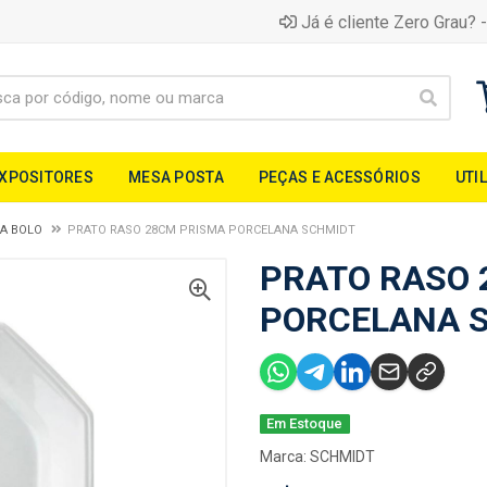
Já é cliente Zero Grau? -
EXPOSITORES
MESA POSTA
PEÇAS E ACESSÓRIOS
UTI
RA BOLO
PRATO RASO 28CM PRISMA PORCELANA SCHMIDT
PRATO RASO 
PORCELANA 
Em Estoque
Marca:
SCHMIDT