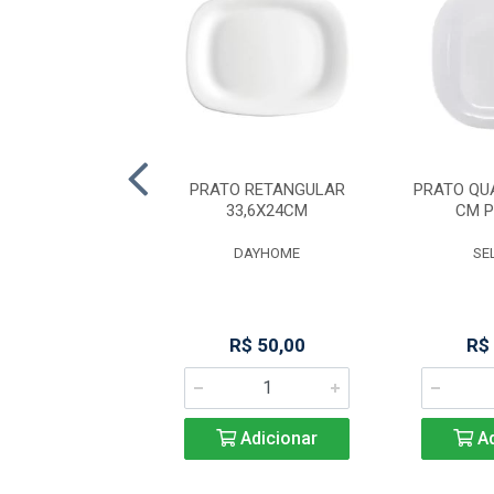
O PORCELANA
PRATO RETANGULAR
PRATO QU
 VERDE ESCURO -
33,6X24CM
CM 
32 CM
DAYHOME
SE
ROJEMAC
R$ 93,79
R$ 50,00
R$
Adicionar
Adicionar
Ad