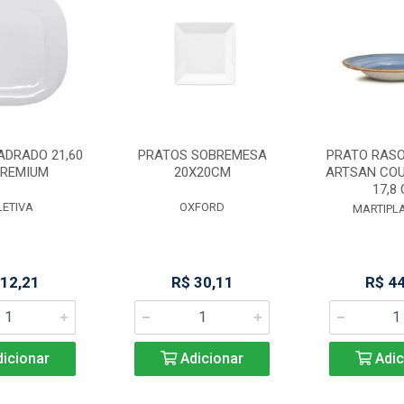
ADRADO 21,60
PRATOS SOBREMESA
PRATO RASO
PREMIUM
20X20CM
ARTSAN COU
17,8
LETIVA
OXFORD
MARTIPLA
 12,21
R$ 30,11
R$ 4
icionar
Adicionar
Adic