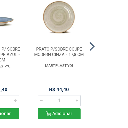
 P/ SOBRE
PRATO P/SOBRE COUPE
PRATO RASO 
PE AZUL -
MODERN CINZA - 17,8 CM
CINZA - 28
 CM
MARTIPLAST-YOI
MARTIPLAST
ST-YOI
4,40
R$ 44,40
R$ 90,5
ionar
Adicionar
Adicio