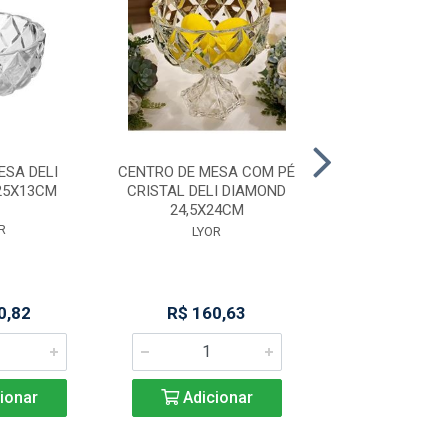
SA DELI
CENTRO DE MESA COM PÉ
POTICHE DE C
25X13CM
CRISTAL DELI DIAMOND
CARROSSEL 10
24,5X24CM
12,5CM
R
LYOR
LYOR
0,82
R$ 160,63
R$ 15,6
ionar
Adicionar
Adicio