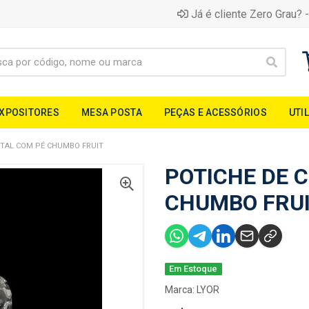
Já é cliente Zero Grau? -
EXPOSITORES
MESA POSTA
PEÇAS E ACESSÓRIOS
UTI
STAL COM PÉ CHUMBO FRUIT
POTICHE DE 
CHUMBO FRU
Em Estoque
Marca:
LYOR