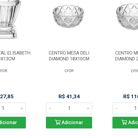
TAL ELISABETH
CENTRO MESA DELI
CENTRO ME
9X13CM
DIAMOND 18X10CM
DIAMOND 
LYOR
LYOR
LYO
 27,85
R$ 41,34
R$ 11
icionar
Adicionar
Adic