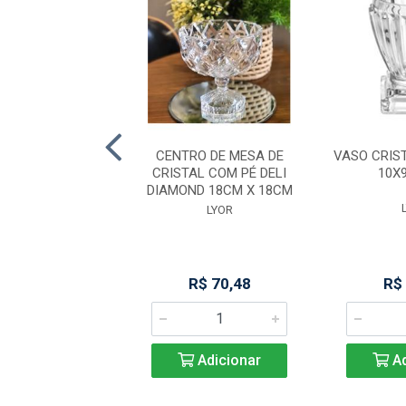
 DE CRISTAL COM
CENTRO DE MESA DE
VASO CRIS
IT 9,5CM X 13CM
CRISTAL COM PÉ DELI
10X
DIAMOND 18CM X 18CM
LYOR
LYOR
R$ 13,36
R$ 70,48
R$
Adicionar
Adicionar
Ad