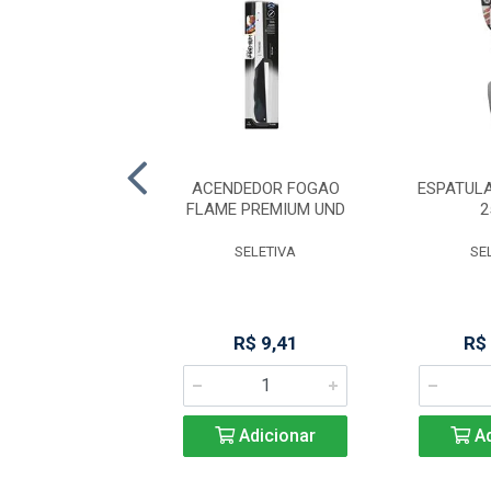
 MACICA 5X40CM
ACENDEDOR FOGAO
ESPATUL
(103)
FLAME PREMIUM UND
2
KITPLAS
SELETIVA
SE
R$ 19,78
R$ 9,41
R$
Adicionar
Adicionar
Ad