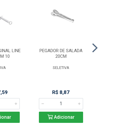
INAL LINE
PEGADOR DE SALADA
PEGADOR M
M 10
20CM
PREMIUM 29
IVA
SELETIVA
SELETIV
7,59
R$ 8,87
R$ 14,6
ionar
Adicionar
Adicio