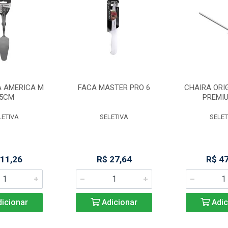
A AMERICA M
FACA MASTER PRO 6
CHAIRA ORIG
5CM
PREMIU
LETIVA
SELETIVA
SELET
 11,26
R$ 27,64
R$ 4
icionar
Adicionar
Adic