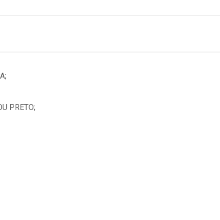
A;
OU PRETO;