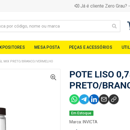
Já é cliente Zero Grau? -
EXPOSITORES
MESA POSTA
PEÇAS E ACESSÓRIOS
UTI
75L MIX PRETO/BRANCO/VERMELHO
POTE LISO 0,
PRETO/BRAN
Em Estoque
Marca:
INVICTA