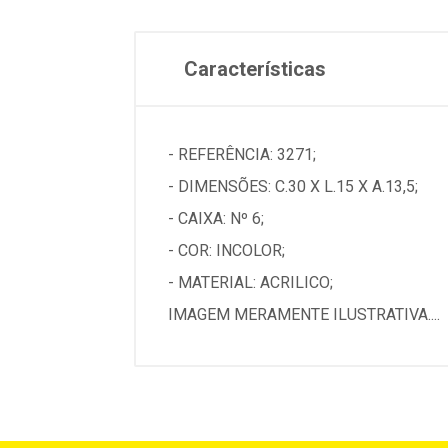
Características
- REFERÊNCIA: 3271;
- DIMENSÕES: C.30 X L.15 X A.13,5;
- CAIXA: Nº 6;
- COR: INCOLOR;
- MATERIAL: ACRILICO;
IMAGEM MERAMENTE ILUSTRATIVA....