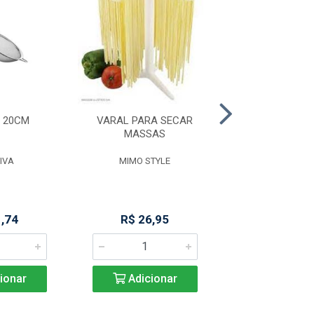
 20CM
VARAL PARA SECAR
GARRAFA TERMIC
MASSAS
BRANC
IVA
MIMO STYLE
MOR
1,74
R$ 26,95
R$ 31,4
ionar
Adicionar
Adicio