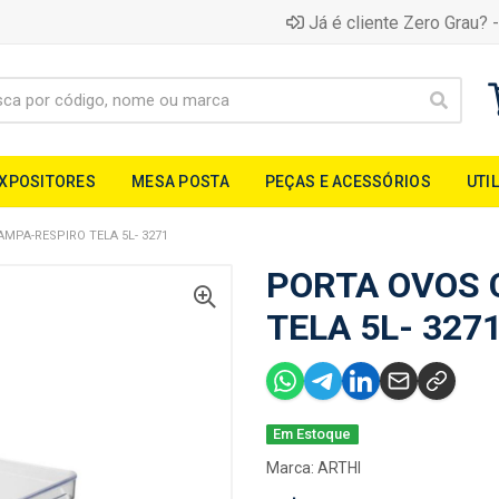
Já é cliente Zero Grau? -
EXPOSITORES
MESA POSTA
PEÇAS E ACESSÓRIOS
UTI
MPA-RESPIRO TELA 5L- 3271
PORTA OVOS 
TELA 5L- 327
Em Estoque
Marca:
ARTHI