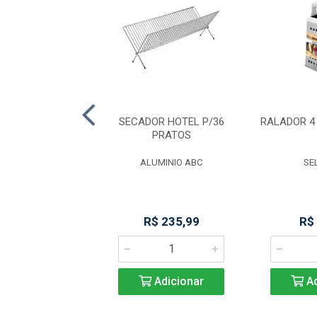
E MASSA DUPLO
SECADOR HOTEL P/36
RALADOR 4
18CM
PRATOS
NGA IMPORT
ALUMINIO ABC
SE
R$ 13,42
R$ 235,99
R$
Adicionar
Adicionar
Ad