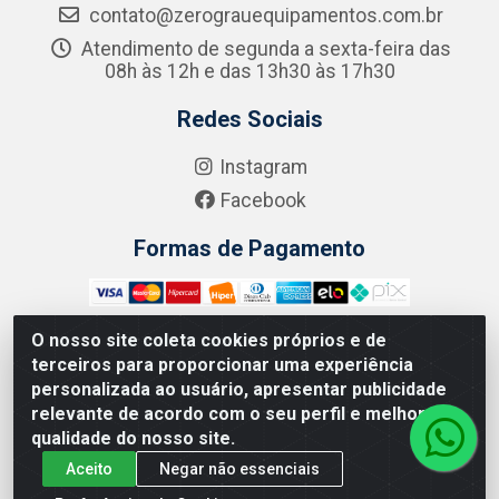
contato@zerograuequipamentos.com.br
Atendimento de segunda a sexta-feira das
08h às 12h e das 13h30 às 17h30
Redes Sociais
Instagram
Facebook
Formas de Pagamento
O nosso site coleta cookies próprios e de
terceiros para proporcionar uma experiência
Zero Grau - Rua Jean Emile Favre, 746 - Ipsep,
personalizada ao usuário, apresentar publicidade
Recife/PE - CEP 51.190-450 - CNPJ 09.132.989/0001-61
relevante de acordo com o seu perfil e melhorar a
qualidade do nosso site.
Aceito
Negar não essenciais