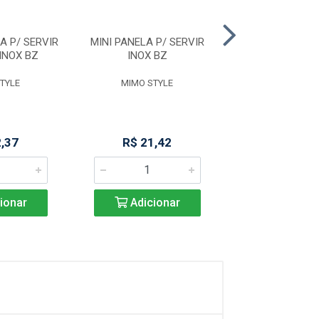
RA P/ SERVIR
MINI PANELA P/ SERVIR
MINI CACAROLA 
INOX BZ
INOX BZ
RETANGULA
TYLE
MIMO STYLE
MIMO STY
2,37
R$ 21,42
R$ 35,2
ionar
Adicionar
Adicio