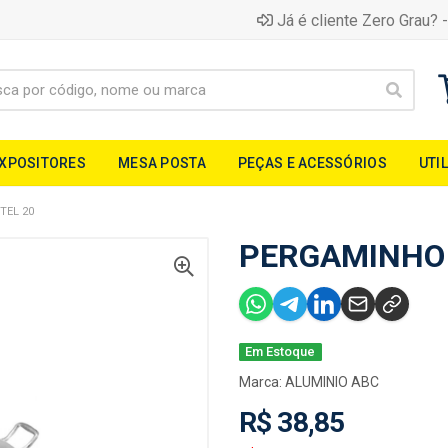
Já é cliente Zero Grau? -
EXPOSITORES
MESA POSTA
PEÇAS E ACESSÓRIOS
UTI
TEL 20
PERGAMINHO 
Em Estoque
Marca:
ALUMINIO ABC
R$ 38,85