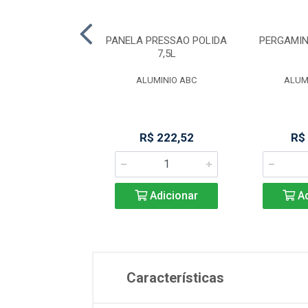
ANELA P/ SERVIR
PANELA PRESSAO POLIDA
PERGAMIN
NOX 12CM
7,5L
IMO STYLE
ALUMINIO ABC
ALUM
R$ 34,67
R$ 222,52
R$
Adicionar
Adicionar
Ad
Características