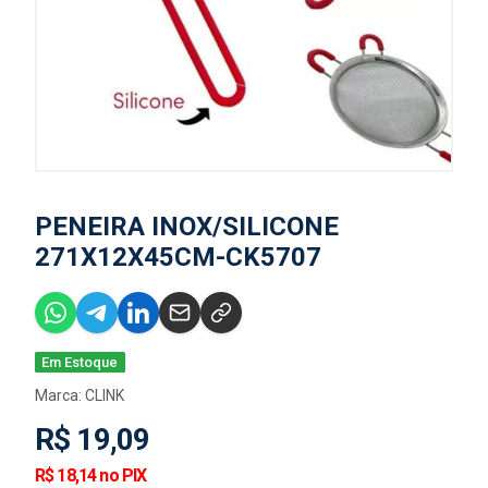
PENEIRA INOX/SILICONE
271X12X45CM-CK5707
Em Estoque
Marca:
CLINK
R$ 19,09
R$ 18,14 no PIX