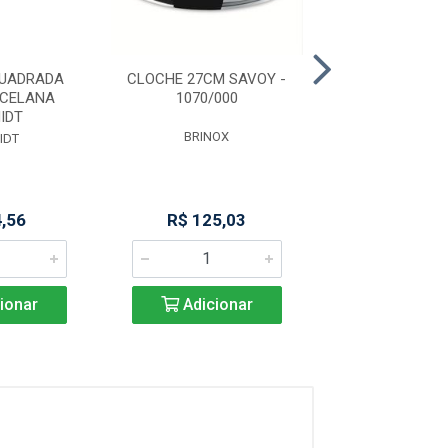
QUADRADA
CLOCHE 27CM SAVOY -
ESTANTE PLAS
RCELANA
1070/000
PRAT P/25
IDT
BRINOX
ORDENE
IDT
4,56
R$ 125,03
R$ 601,
ionar
Adicionar
Adicio