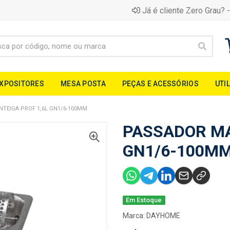
Já é cliente Zero Grau? -
EXPOSITORES
MESA POSTA
PEÇAS E ACESSÓRIOS
UTI
TEIGA PROF 1,6L GN1/6-100MM
PASSADOR MA
GN1/6-100M
Em Estoque
Marca:
DAYHOME