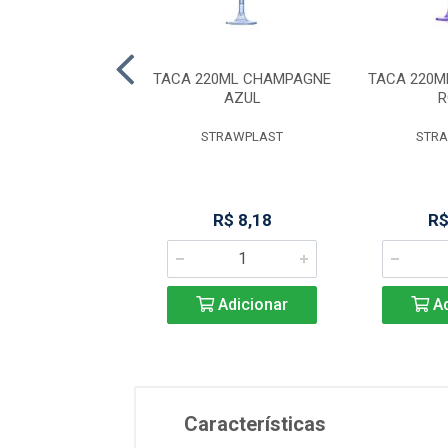
 P/GELO 16CM
TACA 220ML CHAMPAGNE
TACA 220
O-SE - 1664/000
AZUL
R
BRINOX
STRAWPLAST
STR
R$ 10,62
R$ 8,18
R$
Adicionar
Adicionar
Ad
Características