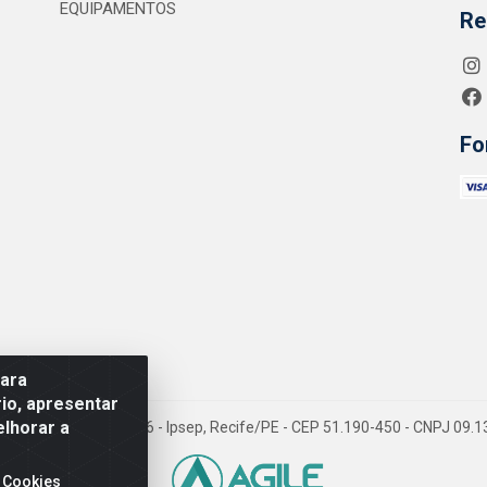
EQUIPAMENTOS
Re
Fo
para
io, apresentar
elhorar a
 Jean Emile Favre, 746 - Ipsep, Recife/PE - CEP 51.190-450 - CNPJ 09
 Cookies