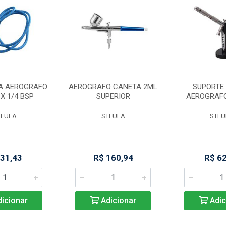
A AEROGRAFO
AEROGRAFO CANETA 2ML
SUPORTE 
 X 1/4 BSP
SUPERIOR
AEROGRAF
TEULA
STEULA
STEU
 31,43
R$ 160,94
R$ 6
icionar
Adicionar
Adic