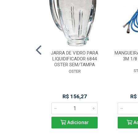
. FITA 2,82 CARB
JARRA DE VIDRO PARA
MANGUEIR
KUTTER PREM
LIQUIDIFICADOR 6844
3M 1/8
OSTER SEM/TAMPA
STARRET
S
OSTER
R$ 96,49
R$ 156,27
R$
Adicionar
Adicionar
Ad