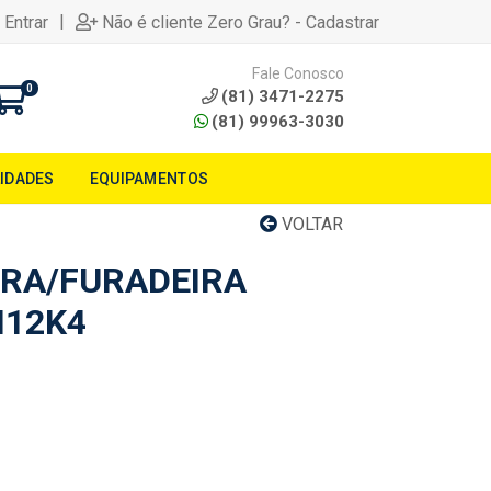
|
 Entrar
Não é cliente Zero Grau? - Cadastrar
Fale Conosco
0
(81) 3471-2275
(81) 99963-3030
LIDADES
EQUIPAMENTOS
VOLTAR
RA/FURADEIRA
I12K4