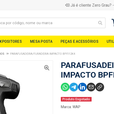
Já é cliente Zero Grau? -
EXPOSITORES
MESA POSTA
PEÇAS E ACESSÓRIOS
UTI
IOS
PARAFUSADEIRA/FURADEIRA IMPACTO BPFI12K4
PARAFUSADEI
IMPACTO BPF
Produto Esgotado
Marca:
WAP