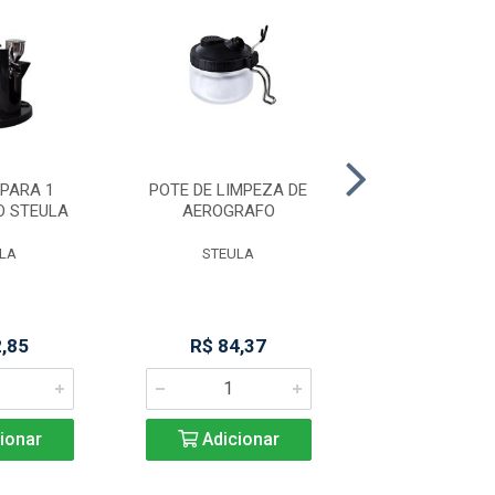
PARA 1
POTE DE LIMPEZA DE
TUBO DE VD 8
O STEULA
AEROGRAFO
M 400 CF 
LA
STEULA
MARCHESO
2,85
R$ 84,37
Produto Indisp
ionar
Adicionar