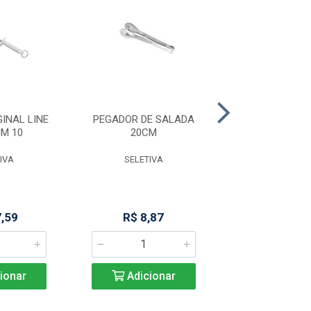
INAL LINE
PEGADOR DE SALADA
PEGADOR M
M 10
20CM
PREMIUM 29
IVA
SELETIVA
SELETIV
7,59
R$ 8,87
R$ 14,6
ionar
Adicionar
Adicio