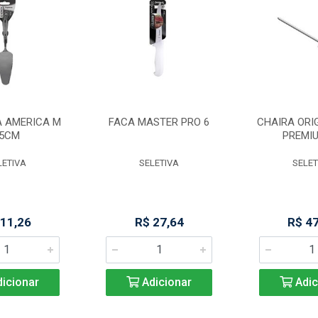
A AMERICA M
FACA MASTER PRO 6
CHAIRA ORIG
5CM
PREMIU
LETIVA
SELETIVA
SELET
 11,26
R$ 27,64
R$ 4
icionar
Adicionar
Adic