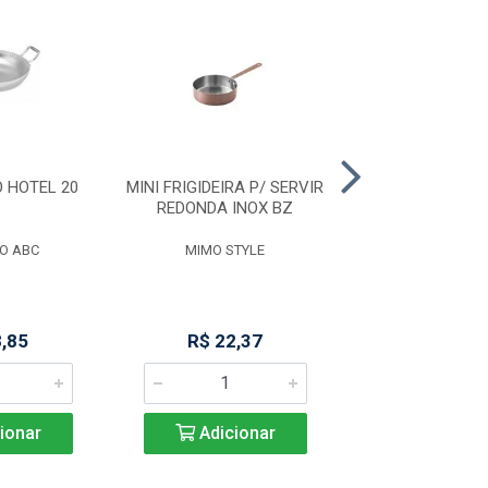
 HOTEL 20
MINI FRIGIDEIRA P/ SERVIR
MINI PANELA P
REDONDA INOX BZ
INOX B
O ABC
MIMO STYLE
MIMO STY
8,85
R$ 22,37
R$ 21,4
ionar
Adicionar
Adicio