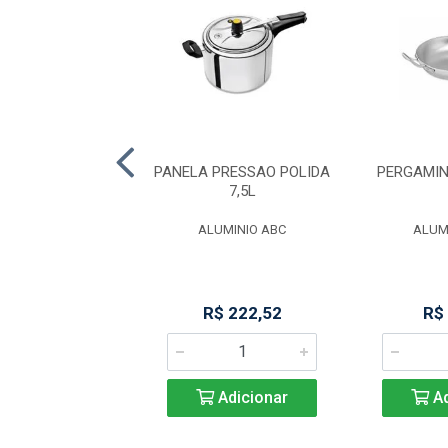
ANELA P/ SERVIR
PANELA PRESSAO POLIDA
PERGAMIN
NOX 12CM
7,5L
IMO STYLE
ALUMINIO ABC
ALUM
R$ 34,67
R$ 222,52
R$
Adicionar
Adicionar
Ad