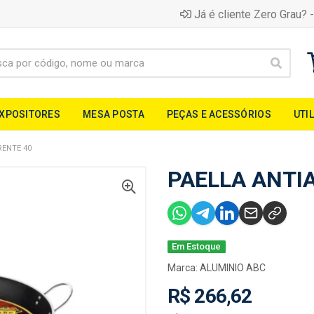
Já é cliente Zero Grau? -
EXPOSITORES
MESA POSTA
PEÇAS E ACESSÓRIOS
UTI
RENTE 40
PAELLA ANTI
Em Estoque
Marca:
ALUMINIO ABC
R$ 266,62