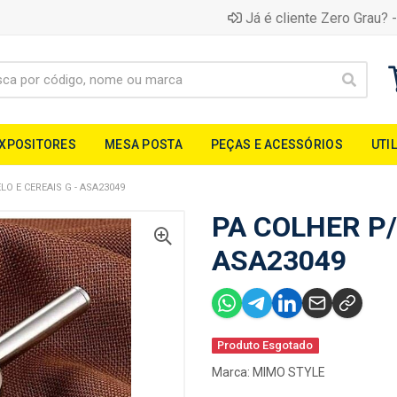
Já é cliente Zero Grau? -
EXPOSITORES
MESA POSTA
PEÇAS E ACESSÓRIOS
UTI
LO E CEREAIS G - ASA23049
PA COLHER P/
ASA23049
Produto Esgotado
Marca:
MIMO STYLE