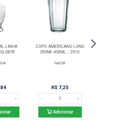
ML LINHA
COPO AMERICANO LONG
CANECA 3
SL0878
DRINK 450ML - 2910
P/CERVEJA 
GLASS(50
IVA
NADIR
DAYHOM
,84
R$ 7,25
R$ 23,5
ionar
Adicionar
Adicio