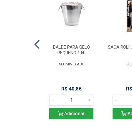
 GUARDANAPOS
BALDE PARA GELO
SACA ROL
-AZUL 062 ACL
PEQUENO 1,5L
O PLASTICOS
ALUMINIO ABC
SE
R$ 19,56
R$ 40,86
R$
Adicionar
Adicionar
Ad