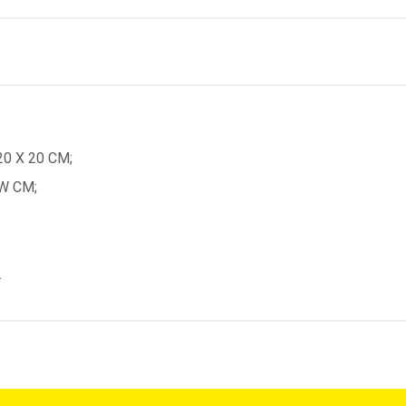
20 X 20 CM;
W CM;
.