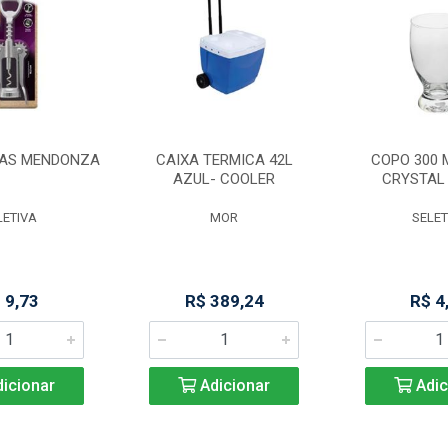
HAS MENDONZA
CAIXA TERMICA 42L
COPO 300 
AZUL- COOLER
CRYSTAL 
LETIVA
MOR
SELET
 9,73
R$ 389,24
R$ 4
icionar
Adicionar
Adic