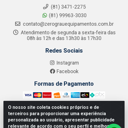
(81) 3471-2275
(81) 99963-3030
contato@zerograuequipamentos.com.br
Atendimento de segunda a sexta-feira das
08h às 12h e das 13h30 às 17h30
Redes Sociais
Instagram
Facebook
Formas de Pagamento
O nosso site coleta cookies próprios e de
terceiros para proporcionar uma experiência
Zero Grau - Rua Jean Emile Favre, 746 - Ipsep,
personalizada ao usuário, apresentar publicidade
Recife/PE - CEP 51.190-450 - CNPJ 09.132.989/0001-61
relevante de acordo com o seu perfil e melhorar a