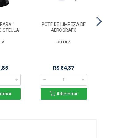
PARA 1
POTE DE LIMPEZA DE
TUBO DE VD 8
O STEULA
AEROGRAFO
M 400 CF 
LA
STEULA
MARCHESO
2,85
R$ 84,37
Produto Indisp
ionar
Adicionar