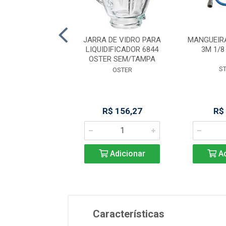
. FITA 2,82 CARB
JARRA DE VIDRO PARA
MANGUEIR
KUTTER PREM
LIQUIDIFICADOR 6844
3M 1/8
OSTER SEM/TAMPA
STARRET
S
OSTER
R$ 96,49
R$ 156,27
R$
Adicionar
Adicionar
Ad
Características