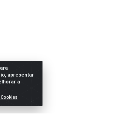
para
io, apresentar
elhorar a
 Cookies