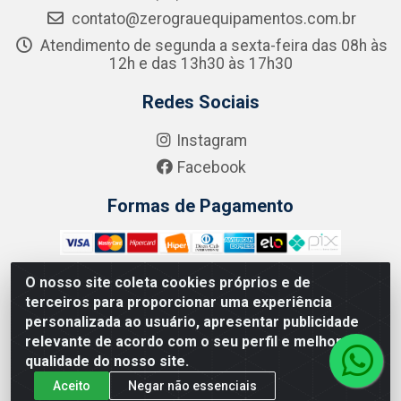
contato@zerograuequipamentos.com.br
Atendimento de segunda a sexta-feira das 08h às
12h e das 13h30 às 17h30
Redes Sociais
Instagram
Facebook
Formas de Pagamento
O nosso site coleta cookies próprios e de
terceiros para proporcionar uma experiência
Zero Grau - Rua Jean Emile Favre, 746 - Ipsep, Recife/PE -
personalizada ao usuário, apresentar publicidade
CEP 51.190-450 - CNPJ 09.132.989/0001-61
relevante de acordo com o seu perfil e melhorar a
qualidade do nosso site.
Aceito
Negar não essenciais