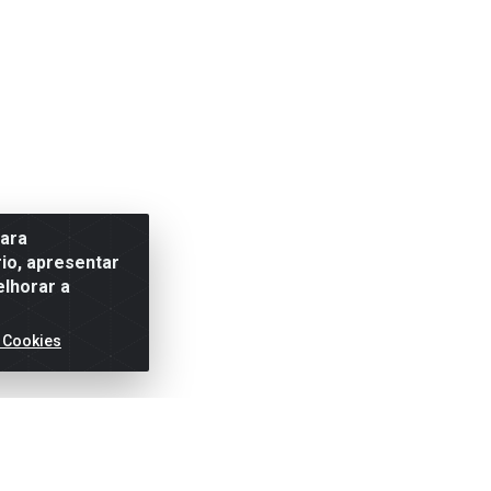
para
io, apresentar
elhorar a
 Cookies