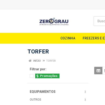
COZINHA
FREEZERS E 
TORFER
INÍCIO
TORFER
Filtrar por:
Promoções
EQUIPAMENTOS
3
OUTROS
3