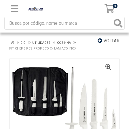
0
VOLTAR
INÍCIO
UTILIDADES
COZINHA
KIT CHEF 6 PCS PROF BCO C/ LAM ACO INOX