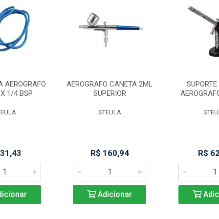
A AEROGRAFO
AEROGRAFO CANETA 2ML
SUPORTE 
 X 1/4 BSP
SUPERIOR
AEROGRAF
TEULA
STEULA
STEU
 31,43
R$ 160,94
R$ 6
icionar
Adicionar
Adic