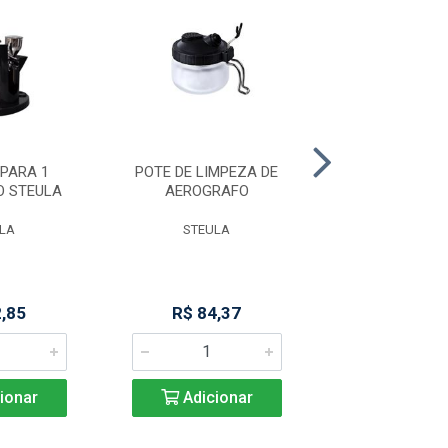
PARA 1
POTE DE LIMPEZA DE
TUBO DE VD 8
O STEULA
AEROGRAFO
M 400 CF 
LA
STEULA
MARCHESO
2,85
R$ 84,37
Produto Indisp
ionar
Adicionar