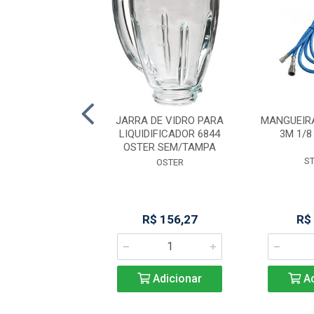
. FITA 2,82 CARB
JARRA DE VIDRO PARA
MANGUEIR
KUTTER PREM
LIQUIDIFICADOR 6844
3M 1/8
OSTER SEM/TAMPA
STARRET
S
OSTER
R$ 96,49
R$ 156,27
R$
Adicionar
Adicionar
Ad