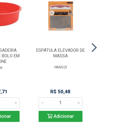
SADEIRA
ESPÁTULA ELEVADOR DE
CANETA PARA C
E BOLO EM
MASSA
ONE
YANGZI
MIMO STY
NK
7,71
R$ 50,48
R$ 20,7
ionar
Adicionar
Adicio