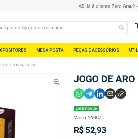
Já é cliente Zero Grau? -
EXPOSITORES
MESA POSTA
PEÇAS E ACESSÓRIOS
UTI
ARO BOLO FLOR CAROL
JOGO DE ARO
Em Estoque
Marca:
YANGZI
R$ 52,93