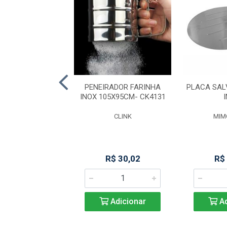
-PANQUEQUEIRA
PENEIRADOR FARINHA
PLACA SAL
RAF INDUC-9144
INOX 105X95CM- CK4131
IMO STYLE
CLINK
MIM
$ 122,33
R$ 30,02
R$
Adicionar
Adicionar
Ad