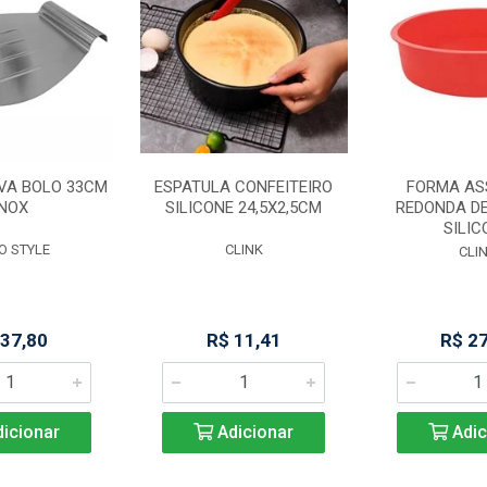
VA BOLO 33CM
ESPATULA CONFEITEIRO
FORMA AS
INOX
SILICONE 24,5X2,5CM
REDONDA D
SILIC
O STYLE
CLINK
CLI
 37,80
R$ 11,41
R$ 2
icionar
Adicionar
Adic