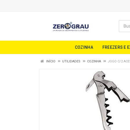
COZINHA
FREEZERS E 
INÍCIO
UTILIDADES
COZINHA
JOGO C/2 AC