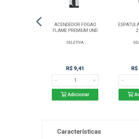
 MACICA 5X40CM
ACENDEDOR FOGAO
ESPATUL
(103)
FLAME PREMIUM UND
2
KITPLAS
SELETIVA
SE
R$ 19,78
R$ 9,41
R$
Adicionar
Adicionar
Ad
Características