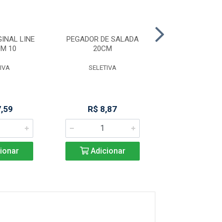
INAL LINE
PEGADOR DE SALADA
PEGADOR M
M 10
20CM
PREMIUM 29
IVA
SELETIVA
SELETIV
7,59
R$ 8,87
R$ 14,6
ionar
Adicionar
Adicio