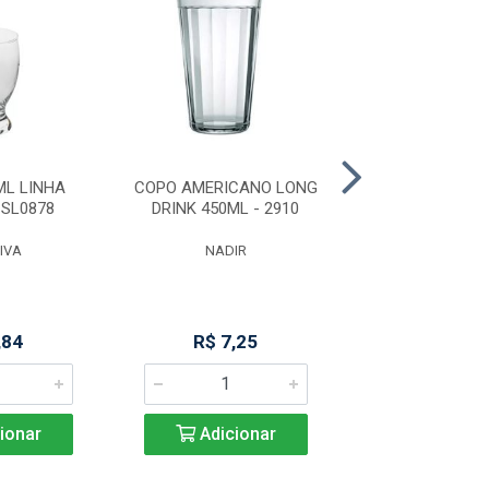
ML LINHA
COPO AMERICANO LONG
CANECA 3
SL0878
DRINK 450ML - 2910
P/CERVEJA 
GLASS(50
IVA
NADIR
DAYHOM
,84
R$ 7,25
R$ 23,5
ionar
Adicionar
Adicio