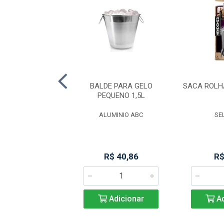
 GUARDANAPOS
BALDE PARA GELO
SACA ROL
-AZUL 062 ACL
PEQUENO 1,5L
O PLASTICOS
ALUMINIO ABC
SE
R$ 19,56
R$ 40,86
R$
Adicionar
Adicionar
Ad