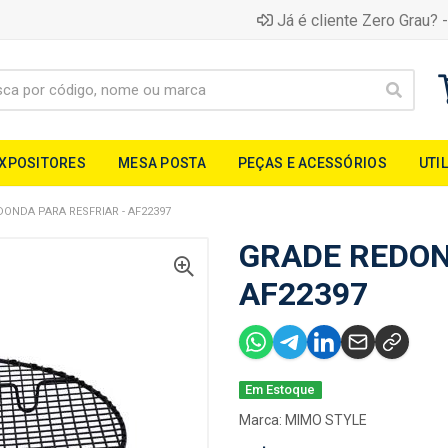
Já é cliente Zero Grau? -
EXPOSITORES
MESA POSTA
PEÇAS E ACESSÓRIOS
UTI
ONDA PARA RESFRIAR - AF22397
GRADE REDON
AF22397
Em Estoque
Marca:
MIMO STYLE