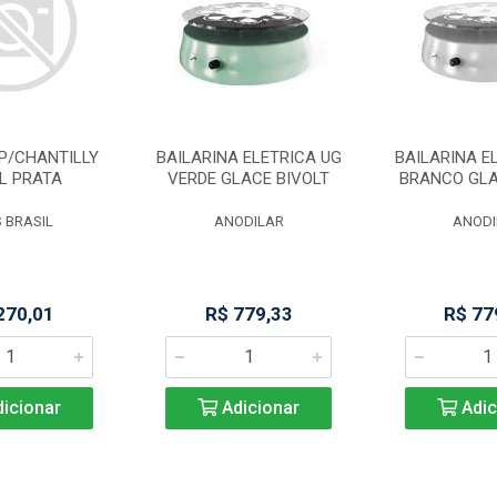
P/CHANTILLY
BAILARINA ELETRICA UG
BAILARINA E
L PRATA
VERDE GLACE BIVOLT
BRANCO GLA
 BRASIL
ANODILAR
ANODI
270,01
R$ 779,33
R$ 77
icionar
Adicionar
Adic