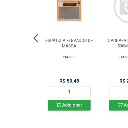
PATULA DE
ESPÁTULA ELEVADOR DE
GARRAFA 
ITARIA CURVA
MASSA
500M
A1783 MIMO
YANGZI
DAYS
IMO STYLE
R$ 11,91
R$ 50,48
R$ 
Adicionar
Adicionar
Ad