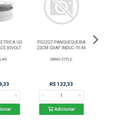
LETRICA UG
PS22QT-PANQUEQUEIRA
PLACA SALVA B
CE BIVOLT
22CM GRAF INDUC-9144
INOX
LAR
MIMO STYLE
MIMO STY
9,33
R$ 122,33
R$ 37,8
ionar
Adicionar
Adicio