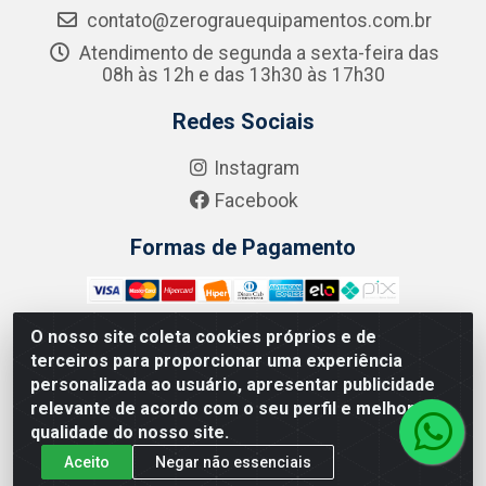
contato@zerograuequipamentos.com.br
Atendimento de segunda a sexta-feira das
08h às 12h e das 13h30 às 17h30
Redes Sociais
Instagram
Facebook
Formas de Pagamento
O nosso site coleta cookies próprios e de
terceiros para proporcionar uma experiência
Zero Grau - Rua Jean Emile Favre, 746 - Ipsep,
personalizada ao usuário, apresentar publicidade
Recife/PE - CEP 51.190-450 - CNPJ 09.132.989/0001-61
relevante de acordo com o seu perfil e melhorar a
qualidade do nosso site.
Aceito
Negar não essenciais