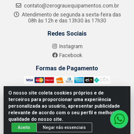
contato@zerograuequipamentos.com.br
Atendimento de segunda a sexta-feira das
08h às 12h e das 13h30 às 17h30
Redes Sociais
Instagram
Facebook
Formas de Pagamento
O nosso site coleta cookies próprios e de
terceiros para proporcionar uma experiência
Zero Grau - Rua Jean Emile Favre, 746 - Ipsep,
personalizada ao usuário, apresentar publicidade
Recife/PE - CEP 51.190-450 - CNPJ 09.132.989/0001-61
relevante de acordo com o seu perfil e melhorar a
qualidade do nosso site.
Aceito
Negar não essenciais