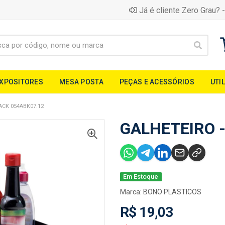
Já é cliente Zero Grau? -
EXPOSITORES
MESA POSTA
PEÇAS E ACESSÓRIOS
UTI
ACK 054ABK07.12
GALHETEIRO -
Em Estoque
Marca:
BONO PLASTICOS
R$ 19,03