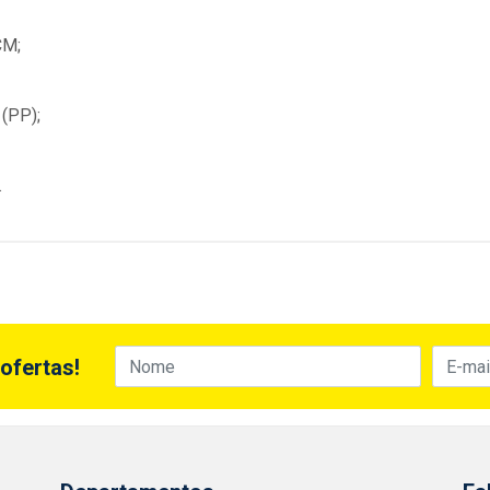
CM;
(PP);
.
ofertas!