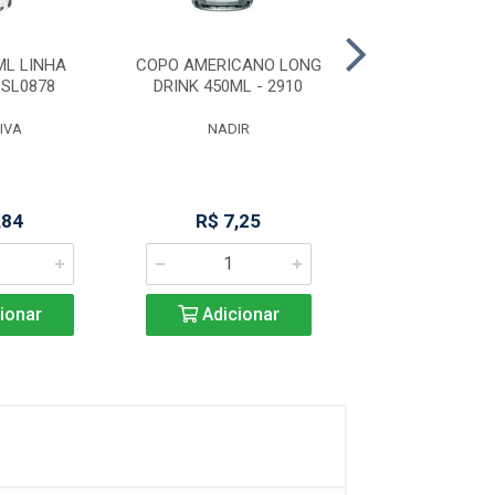
ML LINHA
COPO AMERICANO LONG
CANECA 3
SL0878
DRINK 450ML - 2910
P/CERVEJA 
GLASS(50
IVA
NADIR
DAYHOM
,84
R$ 7,25
R$ 23,5
ionar
Adicionar
Adicio