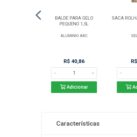
 GUARDANAPOS
BALDE PARA GELO
SACA ROL
-AZUL 062 ACL
PEQUENO 1,5L
O PLASTICOS
ALUMINIO ABC
SE
R$ 19,56
R$ 40,86
R$
Adicionar
Adicionar
Ad
Características