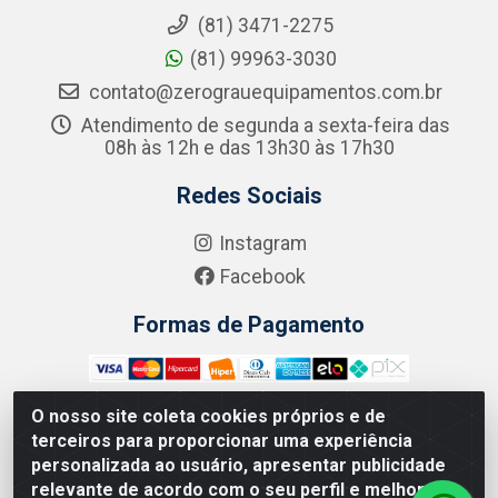
(81) 3471-2275
(81) 99963-3030
contato@zerograuequipamentos.com.br
Atendimento de segunda a sexta-feira das
08h às 12h e das 13h30 às 17h30
Redes Sociais
Instagram
Facebook
Formas de Pagamento
O nosso site coleta cookies próprios e de
terceiros para proporcionar uma experiência
Zero Grau - Rua Jean Emile Favre, 746 - Ipsep,
personalizada ao usuário, apresentar publicidade
Recife/PE - CEP 51.190-450 - CNPJ 09.132.989/0001-61
relevante de acordo com o seu perfil e melhorar a