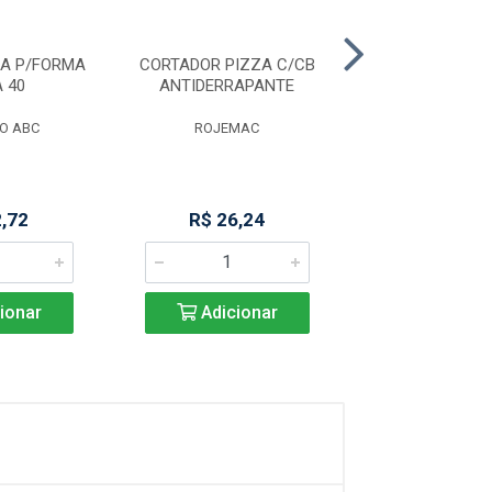
DA P/FORMA
CORTADOR PIZZA C/CB
MISTURADOR D
 40
ANTIDERRAPANTE
EM INO
O ABC
ROJEMAC
MIMO STY
2,72
R$ 26,24
R$ 20,8
ionar
Adicionar
Adicio