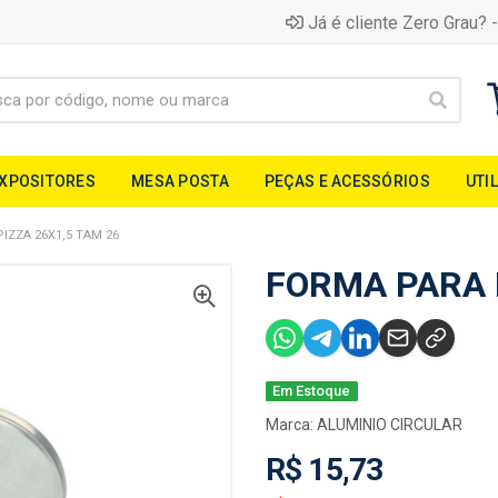
Já é cliente Zero Grau? -
EXPOSITORES
MESA POSTA
PEÇAS E ACESSÓRIOS
UTI
IZZA 26X1,5 TAM 26
FORMA PARA P
Em Estoque
Marca:
ALUMINIO CIRCULAR
R$ 15,73