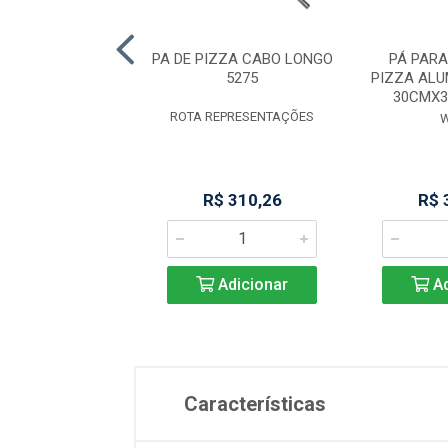
IZZA C/FUROS 30
PA DE PIZZA CABO LONGO
PÁ PAR
5275
PIZZA ALU
30CMX
UMINIO ABC
ROTA REPRESENTAÇÕES
duto Esgotado
R$ 310,26
R$ 
Adicionar
Ad
Características