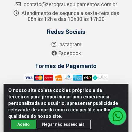
contato@zerograuequipamentos.com.br
Atendimento de segunda a sexta-feira das
08h às 12h e das 13h30 às 17h30
Redes Sociais
Instagram
Facebook
Formas de Pagamento
O nosso site coleta cookies próprios e de
terceiros para proporcionar uma experiência
Zero Grau - Rua Jean Emile Favre, 746 - Ipsep,
personalizada ao usuário, apresentar publicidade
Recife/PE - CEP 51.190-450 - CNPJ 09.132.989/0001-61
relevante de acordo com o seu perfil e melhorar a
qualidade do nosso site.
Aceito
Negar não essenciais