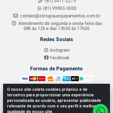
(81) 3471-2275
(81) 99963-3030
contato@zerograuequipamentos.com.br
Atendimento de segunda a sexta-feira das
08h às 12h e das 13h30 às 17h30
Redes Sociais
Instagram
Facebook
Formas de Pagamento
O nosso site coleta cookies próprios e de
terceiros para proporcionar uma experiência
Zero Grau - Rua Jean Emile Favre, 746 - Ipsep,
personalizada ao usuário, apresentar publicidade
Recife/PE - CEP 51.190-450 - CNPJ 09.132.989/0001-61
relevante de acordo com o seu perfil e melhorar a
qualidade do nosso site.