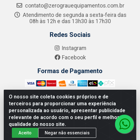
contato@zerograuequipamentos.com.br
Atendimento de segunda a sexta-feira das
08h às 12h e das 13h30 às 17h30
Redes Sociais
Instagram
Facebook
Formas de Pagamento
O nosso site coleta cookies próprios e de
terceiros para proporcionar uma experiência
Zero Grau - Rua Jean Emile Favre, 746 - Ipsep,
personalizada ao usuário, apresentar publicidade
Recife/PE - CEP 51.190-450 - CNPJ 09.132.989/0001-61
relevante de acordo com o seu perfil e melhorar a
qualidade do nosso site.
Aceito
Negar não essenciais