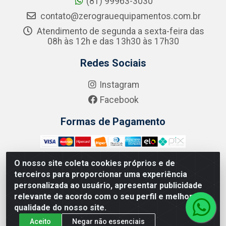
(81) 99963-3030
contato@zerograuequipamentos.com.br
Atendimento de segunda a sexta-feira das
08h às 12h e das 13h30 às 17h30
Redes Sociais
Instagram
Facebook
Formas de Pagamento
O nosso site coleta cookies próprios e de
terceiros para proporcionar uma experiência
Zero Grau - Rua Jean Emile Favre, 746 - Ipsep,
personalizada ao usuário, apresentar publicidade
Recife/PE - CEP 51.190-450 - CNPJ 09.132.989/0001-61
relevante de acordo com o seu perfil e melhorar a
qualidade do nosso site.
Aceito
Negar não essenciais