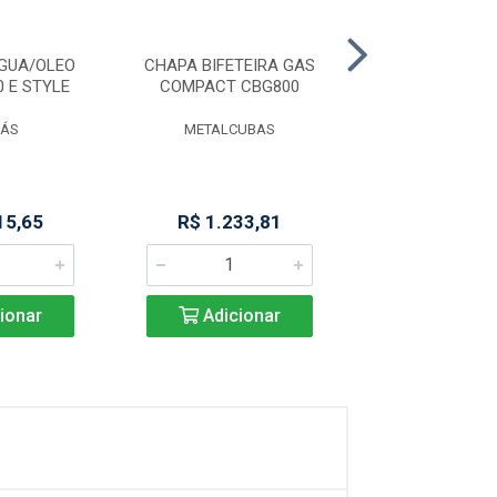
AGUA/OLEO
CHAPA BIFETEIRA GAS
CHAPA BIFETE
0 E STYLE
COMPACT CBG800
CBG 600 - 1
ÁS
METALCUBAS
METALCUB
15,65
R$ 1.233,81
R$ 1.076
ionar
Adicionar
Adicio