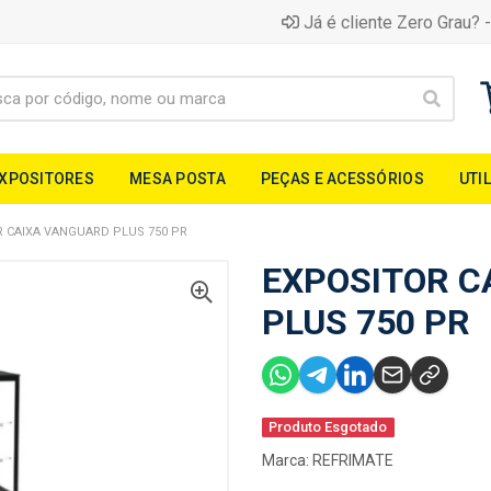
Já é cliente Zero Grau? -
EXPOSITORES
MESA POSTA
PEÇAS E ACESSÓRIOS
UTI
 CAIXA VANGUARD PLUS 750 PR
EXPOSITOR C
PLUS 750 PR
Produto Esgotado
Marca:
REFRIMATE