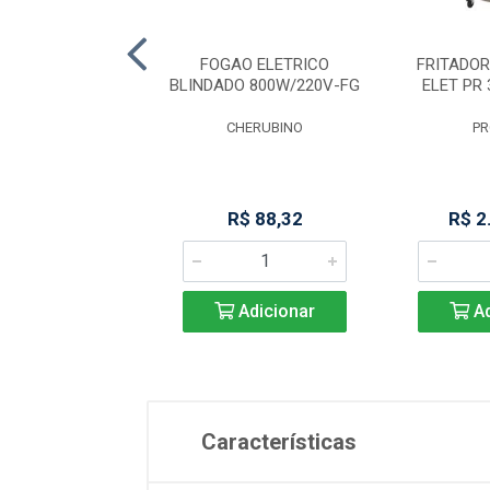
DOR AGUA/OLEO
FOGAO ELETRICO
FRITADO
R-3000E STYLE
BLINDADO 800W/220V-FG
ELET PR 
PROGÁS
CHERUBINO
P
 4.131,11
R$ 88,32
R$ 2
Adicionar
Adicionar
Ad
Características