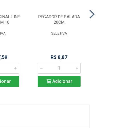
INAL LINE
PEGADOR DE SALADA
PEGADOR M
M 10
20CM
PREMIUM 29
IVA
SELETIVA
SELETIV
7,59
R$ 8,87
R$ 14,6
ionar
Adicionar
Adicio