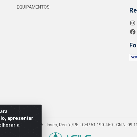
EQUIPAMENTOS
Re
Fo
para
io, apresentar
elhorar a
 Jean Emile Favre, 746 - Ipsep, Recife/PE - CEP 51.190-450 - CNPJ 09