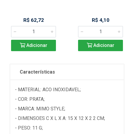
R$ 62,72
R$ 4,10
Adicionar
Adicionar
Características
- MATERIAL: ACO INOXIDAVEL;
- COR: PRATA;
- MARCA: MIMO STYLE;
- DIMENSOES C X L X A: 15 X 12 X 2 2 CM;
- PESO: 11 G;